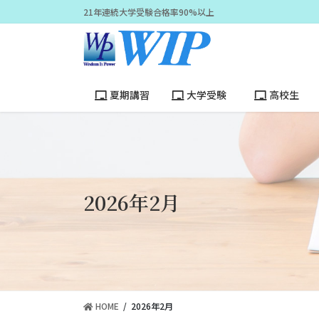
コ
ナ
21年連続大学受験合格率90%以上
ン
ビ
テ
ゲ
ン
ー
ツ
シ
に
ョ
夏期講習
大学受験
高校生
移
ン
動
に
移
動
2026年2月
HOME
2026年2月