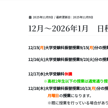
2025年11月9日
/ 最終更新日 :
2025年11月9日
12月～2026年1月 日
12/15(
月
)大学受験科振替授業9/15(
月
)分の授
12/16(火)大学受験科振替授業9/23(火)分の授
12/17(水)大学受験科
休講
※
高校2年生以下の授業は通常通り授
12/18(木)大学受験科振替授業10/13
(
月
)
分の
月曜日
の
授業
になります。
※既に授業を行っている場合があり