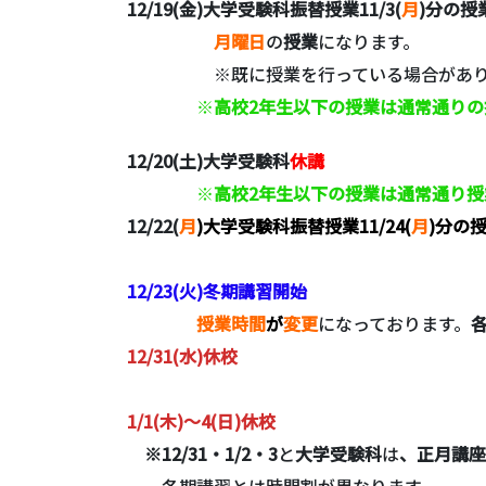
12/19(金)
大学受験科振替授業11/3
(
月
)
分の授
月曜日
の
授業
になります。
※既に授業を行っている場合があ
※
高校2年生以下の授業は通常通りの
12/20(土)大学受験科
休講
※
高校2年生以下の授業は通常通り授
12/22(
月
)大学受験科振替授業11/24(
月
)分の
12/23(火)冬期講習開始
授業時間
が
変更
になっております。
12/31(水)休校
1/1(木)～4(日)休校
※12/31・1/2・3
と
大学受験科
は
、正月講座
冬期講習とは時間割が異なります。