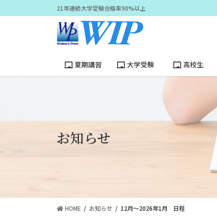
コ
ナ
21年連続大学受験合格率90%以上
ン
ビ
テ
ゲ
ン
ー
ツ
シ
に
ョ
夏期講習
大学受験
高校生
移
ン
動
に
移
動
お知らせ
HOME
お知らせ
12月～2026年1月 日程