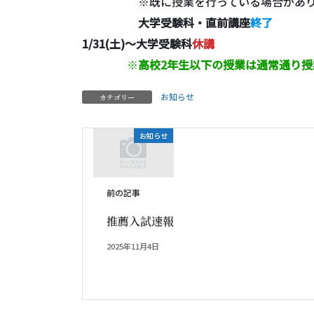
※既に授業を行っている場合があ
大学受験科・直前講座
終了
1/31(土)～大学受験科
休講
※
高校2年生以下の授業は通常通り授
お知らせ
カテゴリー
お知らせ
前の記事
推薦入試速報
2025年11月4日