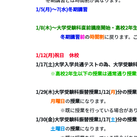
1/5(月)～7(水)冬期講習
1/8(木)～大学受験科直前講座開始・高校2
冬期講習
前
の
時間割
に戻ります。
1/12(月)
祝日 休校
1/17(土)大学入学共通テストの為、大学受験
※
高校2年生以下の授業は通常通り授業
1/29(木)大学受験科振替授業1/12(
月
)分の授業
月曜日
の
授業
になります。
※既に授業を行っている場合があ
1/30(金)大学受験科振替授業1/17(
土
)分の授業
土曜
日
の
授業
になります。