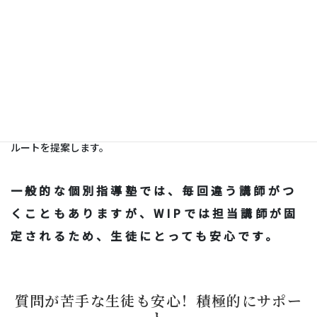
講師が固定されるため、生徒の学習の流れを把握しやすく、より
効果的な指導が可能です。
生徒の弱点や進度を把握し、的確なサポート
一人ひとりの苦手分野を見極め、ピンポイントで解決策を提示。
効率的に学力を伸ばします。
大学受験に特化したカリキュラムで効率的に学習
志望校の入試傾向を踏まえたカリキュラムで、合格へ向けた最短
ルートを提案します。
一般的な個別指導塾では、毎回違う講師がつ
くこともありますが、WIPでは担当講師が固
定されるため、生徒にとっても安心です。
質問が苦手な生徒も安心！積極的にサポー