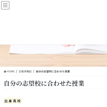
コ
ナ
ン
ビ
テ
ゲ
ン
ー
ツ
シ
に
ョ
移
ン
動
に
合格体験記
移
動
HOME
合格体験記
自分の志望校に合わせた授業
自分の志望校に合わせた授業
出身高校