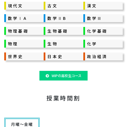
現代文
古文
漢文
数学ⅠA
数学ⅡB
数学Ⅲ
物理基礎
生物基礎
化学基礎
物理
生物
化学
世界史
日本史
政治経済
WIPの高校生コース
授業時間割
月曜～金曜