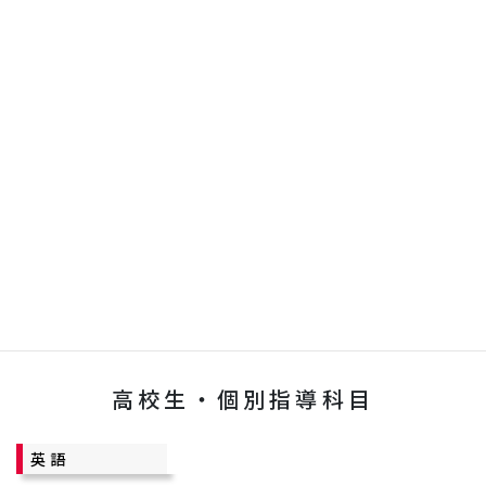
実に成績アップへ導きます。
中学生・個別指導科目
英語
数学
国語
社会
理科
WIPの中学生コース
高校生・個別指導科目
英語